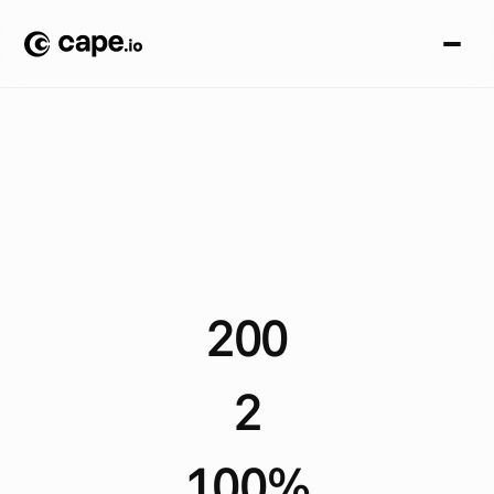
A
N
A
L
I
S
I
D
I
C
A
S
I
A
Z
I
E
N
D
A
L
I
/
I
M
M
O
B
I
L
I
A
R
E
/
E
R
A
C
o
m
e
E
R
A
B
e
l
g
i
u
m
h
a
a
u
t
o
m
a
t
i
z
z
a
t
o
g
l
i
a
n
n
u
n
c
i
i
m
m
o
b
i
l
i
a
r
i
h
y
p
e
r
l
o
c
a
l
p
e
r
6
5
a
g
e
n
t
i
200
D
y
n
a
m
i
c
a
d
s
p
e
r
m
o
n
t
h
2
L
a
n
g
u
a
g
e
s
100%