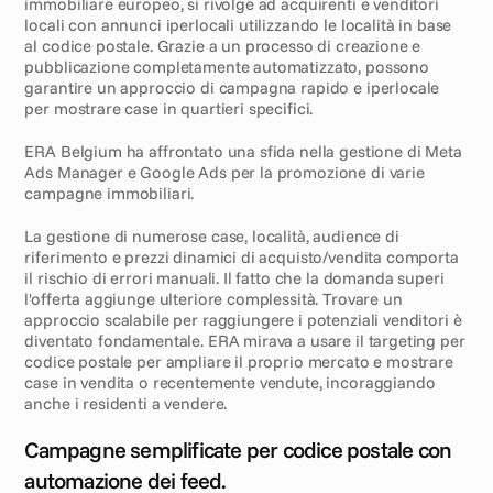
immobiliare europeo, si rivolge ad acquirenti e venditori 
locali con annunci iperlocali utilizzando le località in base 
al codice postale. Grazie a un processo di creazione e 
pubblicazione completamente automatizzato, possono 
garantire un approccio di campagna rapido e iperlocale 
per mostrare case in quartieri specifici.
ERA Belgium ha affrontato una sfida nella gestione di Meta 
Ads Manager e Google Ads per la promozione di varie 
campagne immobiliari.
La gestione di numerose case, località, audience di 
riferimento e prezzi dinamici di acquisto/vendita comporta 
il rischio di errori manuali. Il fatto che la domanda superi 
l'offerta aggiunge ulteriore complessità. Trovare un 
approccio scalabile per raggiungere i potenziali venditori è 
diventato fondamentale. ERA mirava a usare il targeting per 
codice postale per ampliare il proprio mercato e mostrare 
case in vendita o recentemente vendute, incoraggiando 
anche i residenti a vendere.
S
o
l
u
z
i
o
n
e
Campagne semplificate per codice postale con 
automazione dei feed.