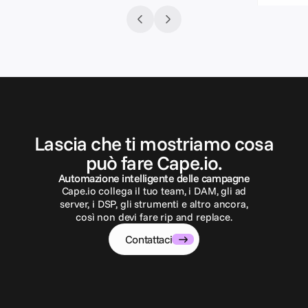
C
o
n
t
a
t
t
a
c
i
Lascia che ti mostriamo cosa
può fare Cape.io.
Automazione intelligente delle campagne
Cape.io collega il tuo team, i DAM, gli ad
server, i DSP, gli strumenti e altro ancora,
così non devi fare rip and replace.
Contattaci