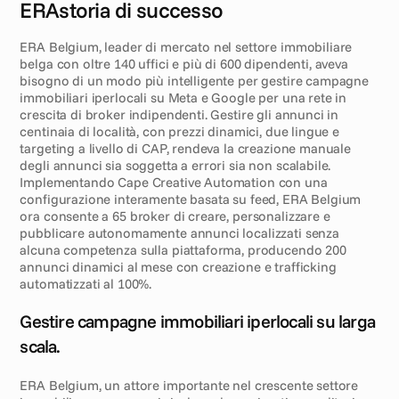
ERA
storia di successo
E
x
e
c
u
t
i
v
e
s
u
m
m
a
r
y
ERA Belgium, leader di mercato nel settore immobiliare 
belga con oltre 140 uffici e più di 600 dipendenti, aveva 
bisogno di un modo più intelligente per gestire campagne 
immobiliari iperlocali su Meta e Google per una rete in 
crescita di broker indipendenti. Gestire gli annunci in 
centinaia di località, con prezzi dinamici, due lingue e 
targeting a livello di CAP, rendeva la creazione manuale 
degli annunci sia soggetta a errori sia non scalabile. 
Implementando Cape Creative Automation con una 
configurazione interamente basata su feed, ERA Belgium 
ora consente a 65 broker di creare, personalizzare e 
pubblicare autonomamente annunci localizzati senza 
alcuna competenza sulla piattaforma, producendo 200 
annunci dinamici al mese con creazione e trafficking 
automatizzati al 100%.
S
f
i
d
a
Gestire campagne immobiliari iperlocali su larga 
scala.
ERA Belgium, un attore importante nel crescente settore 