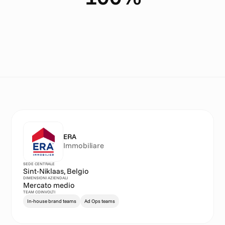
F
e
e
d
b
a
s
e
d
a
d
c
r
e
a
t
i
o
n
&
t
r
a
f
f
i
c
k
i
n
g
ERA
Immobiliare
SEDE CENTRALE
Sint-Niklaas, Belgio
DIMENSIONI AZIENDALI
Mercato medio
TEAM COINVOLTI
In-house brand teams
Ad Ops teams