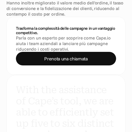
Hanno inoltre migliorato il valore medio dell'ordine, il tasso 
di conversione e la fidelizzazione dei clienti, riducendo al 
contempo il costo per ordine.
Trasforma la complessità delle campagne in un vantaggio 
competitivo.
Parla con un esperto per scoprire come Cape.io 
aiuta i team aziendali a lanciare più campagne 
riducendo i costi operativi.
Prenota una chiamata
W
i
t
h
t
h
e
a
s
s
i
s
t
a
n
c
e
o
f
C
a
p
e
’
s
t
o
o
l
,
w
e
a
r
e
a
b
l
e
t
o
e
f
f
i
c
i
e
n
t
l
y
s
e
t
u
p
f
i
v
e
t
o
s
i
x
d
i
s
t
i
n
c
t