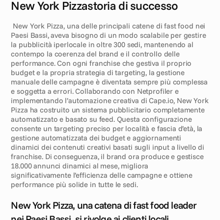
New York Pizza
storia di successo
E
x
e
c
u
t
i
v
e
s
u
m
m
a
r
y
New York Pizza, una delle principali catene di fast food nei 
Paesi Bassi, aveva bisogno di un modo scalabile per gestire 
la pubblicità iperlocale in oltre 300 sedi, mantenendo al 
contempo la coerenza del brand e il controllo delle 
performance. Con ogni franchise che gestiva il proprio 
budget e la propria strategia di targeting, la gestione 
manuale delle campagne è diventata sempre più complessa 
e soggetta a errori. Collaborando con Netprofiler e 
implementando l’automazione creativa di Cape.io, New York 
Pizza ha costruito un sistema pubblicitario completamente 
automatizzato e basato su feed. Questa configurazione 
consente un targeting preciso per località e fascia d’età, la 
gestione automatizzata dei budget e aggiornamenti 
dinamici dei contenuti creativi basati sugli input a livello di 
franchise. Di conseguenza, il brand ora produce e gestisce 
18.000 annunci dinamici al mese, migliora 
significativamente l’efficienza delle campagne e ottiene 
performance più solide in tutte le sedi.
S
f
i
d
a
New York Pizza, una catena di fast food leader 
nei Paesi Bassi, si rivolge ai clienti locali 