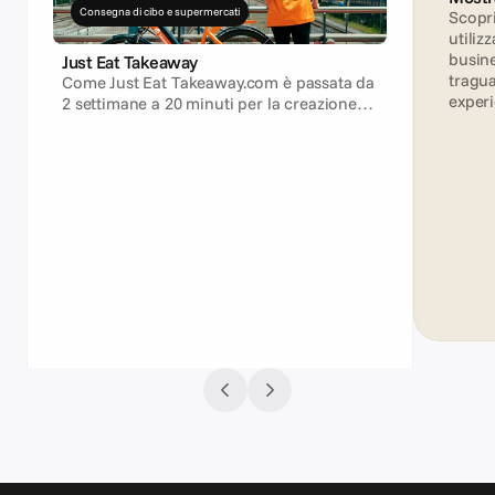
Consegna di cibo e supermercati
Scopri
utiliz
busine
Just Eat Takeaway
tragua
Come Just Eat Takeaway.com è passata da
experi
2 settimane a 20 minuti per la creazione
delle campagne