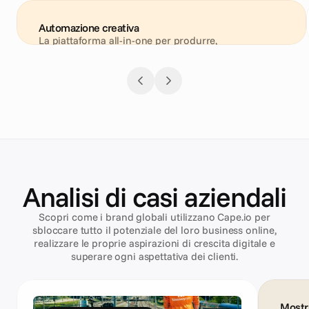
Automazione creativa
La piattaforma all-in-one per produrre, 
personalizzare e lanciare annunci ad alte prestazioni 
per ogni canale: dai social e display fino ai video e al 
DOOH.
Analisi di casi aziendali
Scopri come i brand globali utilizzano Cape.io per
sbloccare tutto il potenziale del loro business online,
realizzare le proprie aspirazioni di crescita digitale e
superare ogni aspettativa dei clienti.
Mostra