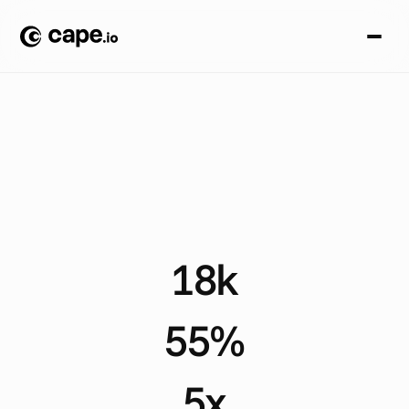
A
N
A
L
I
S
I
D
I
C
A
S
I
A
Z
I
E
N
D
A
L
I
/
C
O
N
S
E
G
N
A
D
I
C
I
B
O
E
S
U
P
E
R
M
E
R
C
A
T
I
/
N
E
W
Y
O
R
K
P
I
Z
Z
A
C
o
m
e
N
e
w
Y
o
r
k
P
i
z
z
a
g
e
s
t
i
s
c
e
1
8
.
0
0
0
a
n
n
u
n
c
i
i
p
e
r
l
o
c
a
l
i
a
l
m
e
s
e
s
u
3
0
0
s
e
d
i
i
n
f
r
a
n
c
h
i
s
i
n
g
18k
D
y
n
a
m
i
c
a
d
s
p
e
r
m
o
n
t
h
55%
L
e
s
s
t
i
m
e
d
e
d
i
c
a
t
e
d
o
n
c
a
m
p
a
i
g
n
s
e
t
u
p
a
n
d
a
d
j
u
s
t
m
e
n
t
s
5x