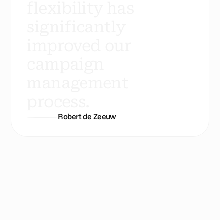
f
l
e
x
i
b
i
l
i
t
y
h
a
s
s
i
g
n
i
f
i
c
a
n
t
l
y
i
m
p
r
o
v
e
d
o
u
r
c
a
m
p
a
i
g
n
m
a
n
a
g
e
m
e
n
t
p
r
o
c
e
s
s
.
Robert de Zeeuw