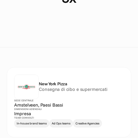
M
o
r
e
e
x
p
e
r
i
m
e
n
t
s
p
e
r
m
o
n
t
h
New York Pizza
Consegna di cibo e supermercati
SEDE CENTRALE
Amstelveen, Paesi Bassi
DIMENSIONI AZIENDALI
Impresa
TEAM COINVOLTI
In-house brand teams
Ad Ops teams
Creative Agencies