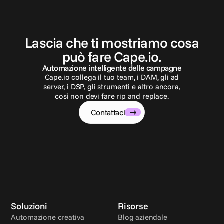
C
o
n
t
a
t
t
a
c
i
Lascia che ti mostriamo cosa
può fare Cape.io.
Automazione intelligente delle campagne
Cape.io collega il tuo team, i DAM, gli ad
server, i DSP, gli strumenti e altro ancora,
così non devi fare rip and replace.
Contattaci
Soluzioni
Risorse
Automazione creativa
Blog aziendale