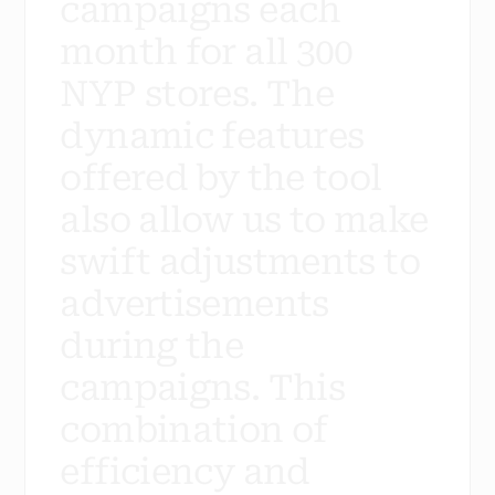
c
a
m
p
a
i
g
n
s
e
a
c
h
m
o
n
t
h
f
o
r
a
l
l
3
0
0
N
Y
P
s
t
o
r
e
s
.
T
h
e
d
y
n
a
m
i
c
f
e
a
t
u
r
e
s
o
f
f
e
r
e
d
b
y
t
h
e
t
o
o
l
a
l
s
o
a
l
l
o
w
u
s
t
o
m
a
k
e
s
w
i
f
t
a
d
j
u
s
t
m
e
n
t
s
t
o
a
d
v
e
r
t
i
s
e
m
e
n
t
s
d
u
r
i
n
g
t
h
e
c
a
m
p
a
i
g
n
s
.
T
h
i
s
c
o
m
b
i
n
a
t
i
o
n
o
f
e
f
f
i
c
i
e
n
c
y
a
n
d