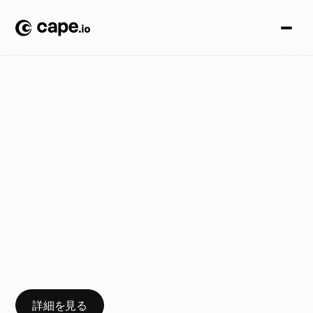
ニ
ュ
ー
ス
ブ
ロ
グ
/
U
b
i
s
o
f
t
史
上
最
大
規
模
の
キ
ャ
ン
ペ
ー
ン
「
C
a
p
e
.
i
o
は
私
た
ち
の
期
待
を
上
回
り
ま
し
た
。
」
『
ア
サ
シ
ン
ク
リ
ー
ド
シ
ャ
ド
ウ
ズ
』
の
ロ
ー
ン
チ
は
、
サ
ン
フ
ラ
ン
シ
ス
コ
か
ら
パ
リ
、
ロ
ン
ド
ン
に
至
る
ま
で
、
壮
大
な
コ
ラ
ボ
レ
ー
シ
ョ
ン
と
な
り
ま
し
た
。
詳細を見る