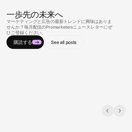
ニ
ュ
ー
ス
一歩先の未来へ
マーケティングと広告の最新トレンドに興味はありま
せんか？毎月配信のPromarketersニュースレターにぜ
ひご登録ください。
購読する
See all posts
2026/08/03
2026/07
Closing the loop: Introducing Campaign
EU 
Analytics in Cape.io
欧州連
Campaign Analytics is now live in Cape.io.
に関す
ジェネ
にとっ
ます。