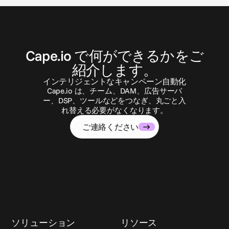
お
問
い
合
わ
せ
Cape.io で何ができるかをご
紹介します。
インテリジェントなキャンペーン自動化
Cape.io は、チーム、DAM、広告サーバ
ー、DSP、ツールなどをつなぎ、丸ごと入
れ替える必要がなくなります。
ご連絡ください
ソリューション
リソース