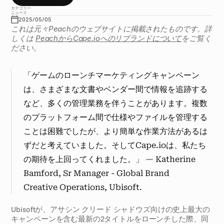
カテゴリー
ニュース
2025/05/05
これは元々Peachのウェブサイトに掲載されたものです。詳
しくは 
PeachからCape.ioへのリブランドについて
をご覧く
ださい。
「ゲームのローンチマーケティングキャンペーン
は、さまざまな文書やベンダー間で情報を追跡する
など、多くの管理業務を伴うことがあります。複数
のプラットフォーム間で仕様やファイルを管理する
ことは困難でしたが、より簡単な作業方法があるは
ずだと考えていました。そしてCape.ioは、私たち
の期待を上回ってくれました。」 — Katherine 
Bamford, Sr Manager - Global Brand 
Creative Operations, Ubisoft. 
Ubisoftが、アサシン クリード シャドウズ向けの史上最大の
キャンペーンを含む最新の2タイトルをローンチした際、同