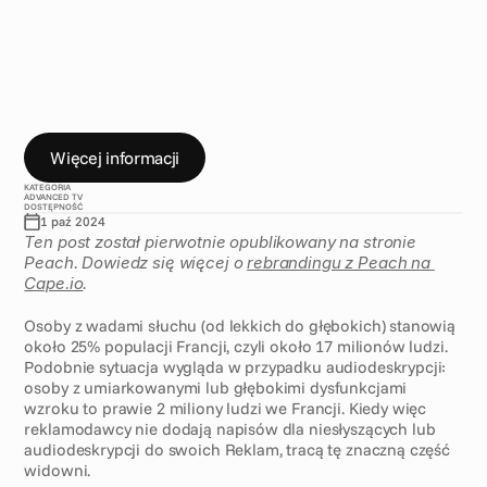
F
r
a
n
c
j
i
F
r
a
n
c
u
s
k
i
k
a
n
a
ł
t
e
l
e
w
i
z
j
i
n
a
r
o
d
o
w
e
j
M
6
p
r
o
m
u
j
e
a
u
d
i
o
d
e
s
k
r
y
p
c
j
ę
(
A
D
)
i
n
a
p
i
s
y
k
o
d
o
w
a
n
e
(
C
C
)
d
l
a
r
e
k
l
a
m
e
m
i
t
o
w
a
n
y
c
h
w
i
c
h
s
i
e
c
i
.
J
e
s
t
t
o
k
a
m
p
a
n
i
a
,
k
t
ó
r
ą
P
e
a
c
h
w
p
e
ł
n
i
w
s
p
i
e
r
a
.
Więcej informacji
KATEGORIA
ADVANCED TV
DOSTĘPNOŚĆ
1 paź 2024
Ten post został pierwotnie opublikowany na stronie 
Peach. Dowiedz się więcej o 
rebrandingu z Peach na 
Cape.io
.
Osoby z wadami słuchu (od lekkich do głębokich) stanowią 
około 25% populacji Francji, czyli około 17 milionów ludzi. 
Podobnie sytuacja wygląda w przypadku audiodeskrypcji: 
osoby z umiarkowanymi lub głębokimi dysfunkcjami 
wzroku to prawie 2 miliony ludzi we Francji. Kiedy więc 
reklamodawcy nie dodają napisów dla niesłyszących lub 
audiodeskrypcji do swoich Reklam, tracą tę znaczną część 
widowni.