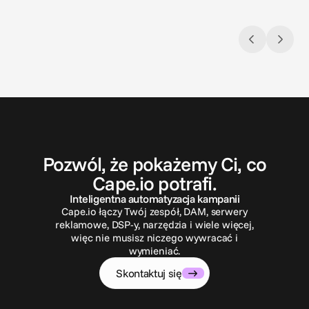
rozumiemy i angażujemy się w treści. Jasne,
inkluzywne i przyciągające uwagę, napisy
pomagają każdej historii dotrzeć do
każdego.
S
k
o
n
t
a
k
t
u
j
s
i
ę
Pozwól, że pokażemy Ci, co
Cape.io potrafi.
Inteligentna automatyzacja kampanii
Cape.io łączy Twój zespół, DAM, serwery
reklamowe, DSP-y, narzędzia i wiele więcej,
więc nie musisz niczego wywracać i
wymieniać.
Skontaktuj się