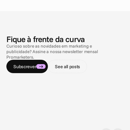
N
o
t
í
c
i
a
s
Fique à frente da curva
Curioso sobre as novidades em marketing e
publicidade? Assine a nossa newsletter mensal
Promarketers.
Subscrever
See all posts
3 de ago. de 2026
9 de jul
Closing the loop: Introducing Campaign
O que 
Analytics in Cape.io
anúnci
Campaign Analytics is now live in Cape.io.
O AI A
framew
govern
import
market