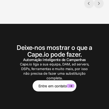
E
n
t
r
e
e
m
c
o
n
t
a
t
o
Deixe-nos mostrar o que a
Cape.io pode fazer.
Automação Inteligente de Campanhas
Cape.io liga a sua equipa, DAM, ad servers,
DSPs, ferramentas e muito mais, por isso
não precisa de fazer uma substituição
completa.
Entre em contato