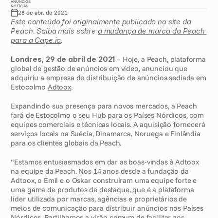
ANÚNCIOS
NOTÍCIAS
28 de abr. de 2021
Este conteúdo foi originalmente publicado no site da 
Peach. Saiba mais sobre 
a mudança de marca da Peach 
para a Cape.io
.
Londres, 29 de abril de 2021
 – Hoje, a Peach, plataforma 
global de gestão de anúncios em vídeo, anunciou que 
adquiriu a empresa de distribuição de anúncios sediada em 
Estocolmo 
Adtoox
. 
Expandindo sua presença para novos mercados, a Peach 
fará de Estocolmo o seu Hub para os Países Nórdicos, com 
equipes comerciais e técnicas locais. A aquisição fornecerá 
serviços locais na Suécia, Dinamarca, Noruega e Finlândia 
para os clientes globais da Peach.
“Estamos entusiasmados em dar as boas-vindas à Adtoox 
na equipe da Peach. Nos 14 anos desde a fundação da 
Adtoox, o Emil e o Oskar construíram uma equipe forte e 
uma gama de produtos de destaque, que é a plataforma 
líder utilizada por marcas, agências e proprietários de 
meios de comunicação para distribuir anúncios nos Países 
Nórdicos. Partilhamos a visão comum de facilitar aos 