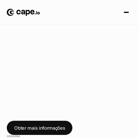
A
n
ú
n
c
i
o
s
B
L
O
G
/
P
e
a
c
h
a
d
q
u
i
r
e
A
d
t
o
o
x
A
p
l
a
t
a
f
o
r
m
a
g
l
o
b
a
l
d
e
g
e
s
t
ã
o
d
e
a
n
ú
n
c
i
o
s
d
e
v
í
d
e
o
P
e
a
c
h
a
n
u
n
c
i
o
u
q
u
e
a
d
q
u
i
r
i
u
a
e
m
p
r
e
s
a
d
e
e
n
t
r
e
g
a
d
e
a
n
ú
n
c
i
o
s
b
a
s
e
a
d
a
e
m
E
s
t
o
c
o
l
m
o
A
d
t
o
o
x
Obter mais informações
CATEGORIA