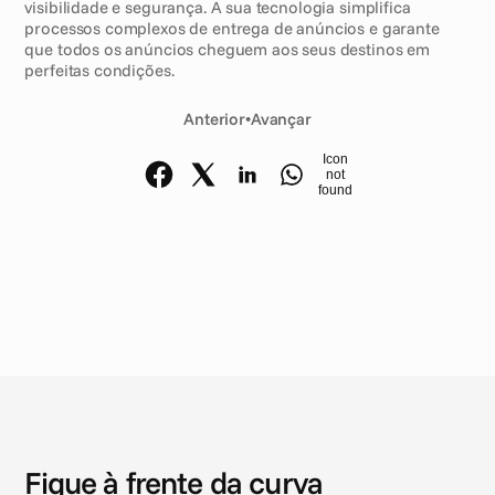
visibilidade e segurança. A sua tecnologia simplifica 
processos complexos de entrega de anúncios e garante 
que todos os anúncios cheguem aos seus destinos em 
perfeitas condições. 
Anterior
•
Avançar
Icon
not
found
N
o
t
í
c
i
a
s
Fique à frente da curva