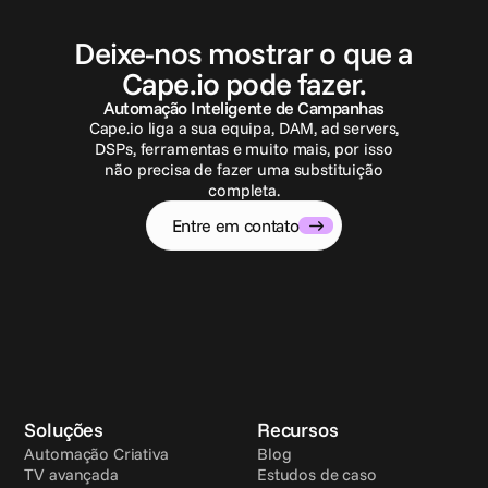
E
n
t
r
e
e
m
c
o
n
t
a
t
o
Deixe-nos mostrar o que a
Cape.io pode fazer.
Automação Inteligente de Campanhas
Cape.io liga a sua equipa, DAM, ad servers,
DSPs, ferramentas e muito mais, por isso
não precisa de fazer uma substituição
completa.
Entre em contato
Soluções
Recursos
Automação Criativa
Blog
TV avançada
Estudos de caso