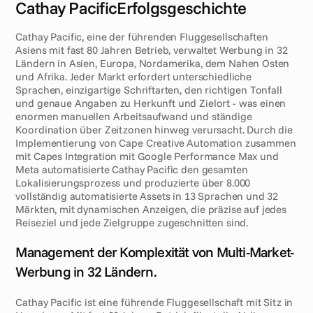
Cathay Pacific
Erfolgsgeschichte
E
x
e
c
u
t
i
v
e
s
u
m
m
a
r
y
Cathay Pacific, eine der führenden Fluggesellschaften 
Asiens mit fast 80 Jahren Betrieb, verwaltet Werbung in 32 
Ländern in Asien, Europa, Nordamerika, dem Nahen Osten 
und Afrika. Jeder Markt erfordert unterschiedliche 
Sprachen, einzigartige Schriftarten, den richtigen Tonfall 
und genaue Angaben zu Herkunft und Zielort - was einen 
enormen manuellen Arbeitsaufwand und ständige 
Koordination über Zeitzonen hinweg verursacht. Durch die 
Implementierung von Cape Creative Automation zusammen 
mit Capes Integration mit Google Performance Max und 
Meta automatisierte Cathay Pacific den gesamten 
Lokalisierungsprozess und produzierte über 8.000 
vollständig automatisierte Assets in 13 Sprachen und 32 
Märkten, mit dynamischen Anzeigen, die präzise auf jedes 
Reiseziel und jede Zielgruppe zugeschnitten sind.
H
e
r
a
u
s
f
o
r
d
e
r
u
n
g
Management der Komplexität von Multi-Market-
Werbung in 32 Ländern.
Cathay Pacific ist eine führende Fluggesellschaft mit Sitz in 