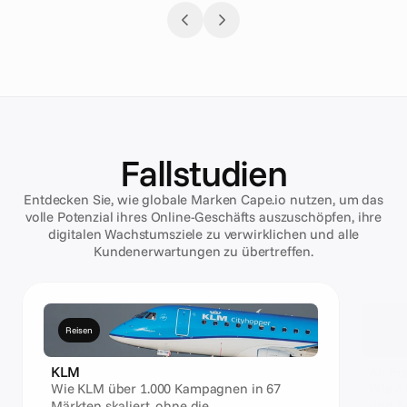
Werbeanzeigen für jeden Kanal – von Social Media 
und Display bis hin zu Video und Digitale 
Außenwerbung.
Fallstudien
Entdecken Sie, wie globale Marken Cape.io nutzen, um das
volle Potenzial ihres Online-Geschäfts auszuschöpfen, ihre
digitalen Wachstumsziele zu verwirklichen und alle
Kundenerwartungen zu übertreffen.
Reisen
Reise
KLM
Air Fr
Wie KLM über 1.000 Kampagnen in 67
Wie A
Märkten skaliert, ohne die
und pe