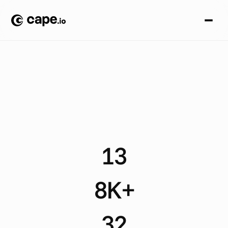
F
A
L
L
S
T
U
D
I
E
N
/
R
E
I
S
E
N
/
C
A
T
H
A
Y
P
A
C
I
F
I
C
W
i
e
C
a
t
h
a
y
P
a
c
i
f
i
c
ü
b
e
r
8
.
0
0
0
m
e
h
r
s
p
r
a
c
h
i
g
e
R
e
i
s
e
a
n
z
e
i
g
e
n
i
n
3
2
L
ä
n
d
e
r
n
a
u
t
o
m
a
t
i
s
i
e
r
t
13
D
y
n
a
m
i
c
a
d
s
p
e
r
m
o
n
t
h
8K+
F
u
l
l
y
a
u
t
o
m
a
t
e
d
a
s
s
e
t
s
32