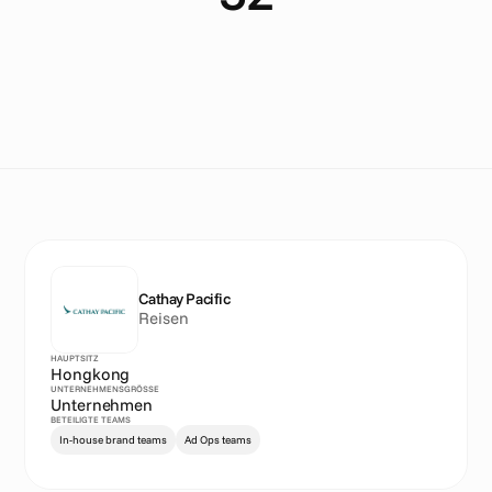
C
o
u
n
t
r
i
e
s
Cathay Pacific
Reisen
HAUPTSITZ
Hongkong
UNTERNEHMENSGRÖSSE
Unternehmen
BETEILIGTE TEAMS
In-house brand teams
Ad Ops teams