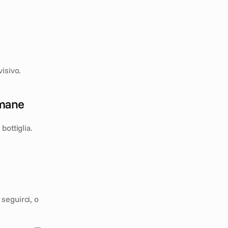
visivo.
imane
ottiglia. 
 Continua a seguirci, o 