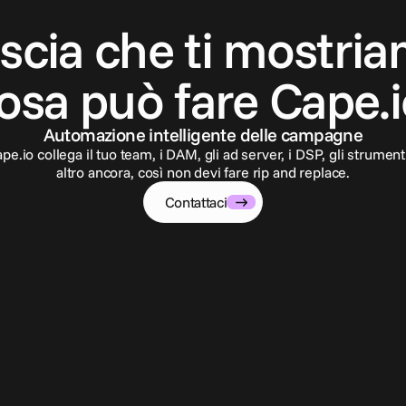
C
o
n
t
a
t
t
a
c
i
scia che ti mostri
osa può fare Cape.i
Automazione intelligente delle campagne
pe.io collega il tuo team, i DAM, gli ad server, i DSP, gli strument
altro ancora, così non devi fare rip and replace.
Contattaci