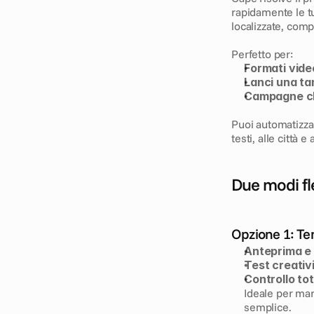
rapidamente le tu
localizzate, comp
Perfetto per:
Formati vide
Lanci una t
Campagne che
Puoi automatizzare
testi, alle città
Due modi fle
Opzione 1: Te
Anteprima e 
Test creativi
Controllo tot
Ideale per mar
semplice.