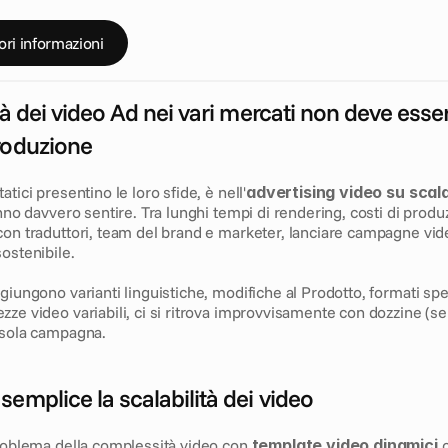
f
r
u
s
t
r
a
n
t
e
.
E
c
c
o
l
a
g
u
i
d
a
d
e
f
i
n
i
t
i
v
a
a
l
c
r
e
a
t
i
v
e
v
e
r
s
i
ori informazioni
tà dei video Ad nei vari mercati non deve esser
roduzione
tici presentino le loro sfide, è nell'
advertising video su scal
anno davvero sentire. Tra lunghi tempi di rendering, costi di produz
on traduttori, team del brand e marketer, lanciare campagne vide
ostenibile.
giungono varianti linguistiche, modifiche al Prodotto, formati specif
ze video variabili, ci si ritrova improvvisamente con dozzine (se 
 sola campagna.
emplice la scalabilità dei video
problema della complessità video con 
template video dinamici
 