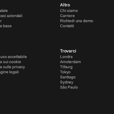
Altro
ndale
Chi siamo
casi aziendali
Carriere
r
Richiedi una demo
e base
Contatti
Trovarci
i uso accettabile
Londra
a sui cookie
Amsterdam
a sulla privacy
Tilburg
agine legali
Tokyo
Santiago
Sydney
São Paulo