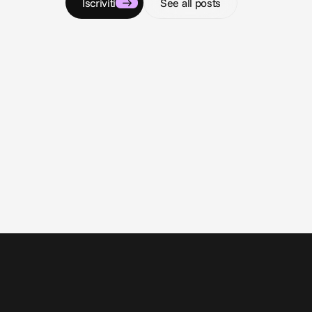
Iscriviti
See all posts
3 ago 2026
Closing the loop: Introducing Campaign
Analytics in Cape.io
Campaign Analytics is now live in Cape.io.