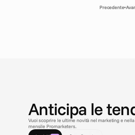
Precedente
•
Avan
N
o
t
i
z
i
e
Anticipa le te
Vuoi scoprire le ultime novità nel marketing e nella p
mensile Promarketers.