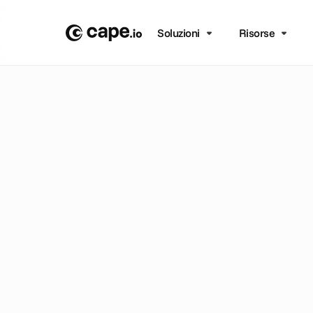
Soluzioni
Risorse
B
L
O
G
A
Z
I
E
N
D
A
L
E
/
N
V
i
d
e
o
g
u
i
d
a
v
e
r
s
i
S
c
a
l
a
r
e
i
v
i
d
e
p
r
o
d
u
z
i
o
n
e
.