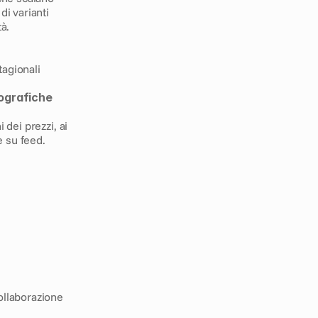
i varianti 
à.
agionali
eografiche
 dei prezzi, ai 
e su feed.
ollaborazione 