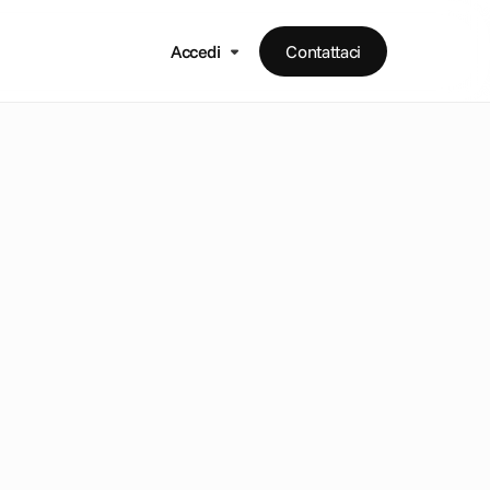
Accedi
Contattaci
:
l
a
c
u
b
o
d
i
d
i
v
e
n
t
a
r
e