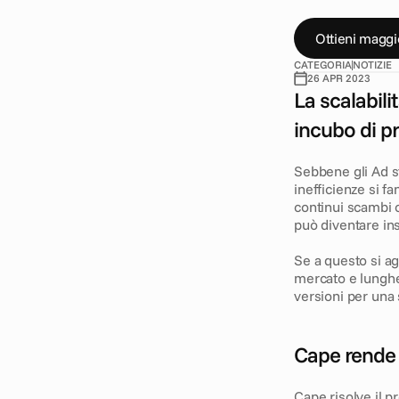
r
a
p
i
d
a
m
e
n
t
e
Ottieni maggi
CATEGORIA
NOTIZIE
26 APR 2023
La scalabili
incubo di p
Sebbene gli Ad sta
inefficienze si f
continui scambi c
può diventare ins
Se a questo si ag
mercato e lunghez
versioni per una
Cape rende s
Cape risolve il 