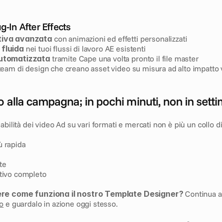
g-In After Effects
tiva avanzata
 con animazioni ed effetti personalizzati
 fluida
 nei tuoi flussi di lavoro AE esistenti
automatizzata
 tramite Cape una volta pronto il file master
 team di design che creano asset video su misura ad alto impatto 
o alla campagna; in pochi minuti, non in sett
bilità dei video Ad su vari formati e mercati non è più un collo di b
ù rapida
te
ativo completo
ere come funziona il nostro Template Designer?
o
 e guardalo in azione oggi stesso.