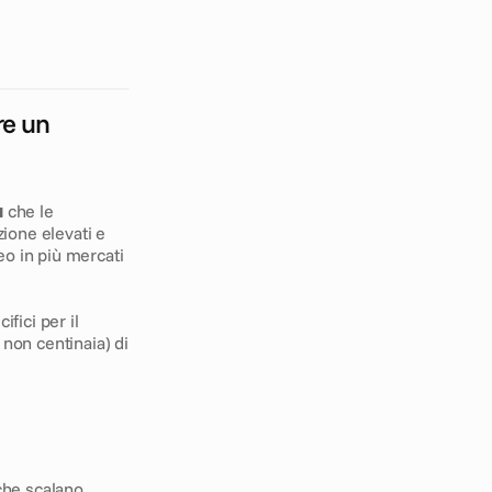
o
n
i
n
g
.
e un 
a
 che le 
ione elevati e 
o in più mercati 
ici per il 
non centinaia) di 
che scalano 