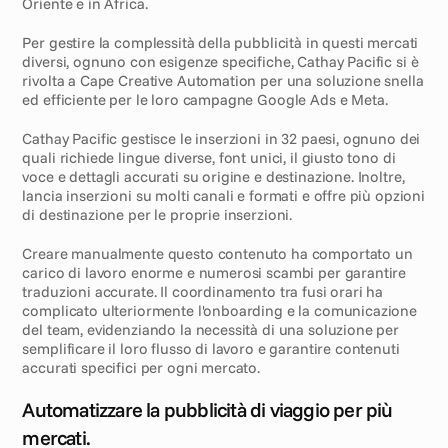
Oriente e in Africa.
Per gestire la complessità della pubblicità in questi mercati 
diversi, ognuno con esigenze specifiche, Cathay Pacific si è 
rivolta a Cape Creative Automation per una soluzione snella 
ed efficiente per le loro campagne Google Ads e Meta.
Cathay Pacific gestisce le inserzioni in 32 paesi, ognuno dei 
quali richiede lingue diverse, font unici, il giusto tono di 
voce e dettagli accurati su origine e destinazione. Inoltre, 
lancia inserzioni su molti canali e formati e offre più opzioni 
di destinazione per le proprie inserzioni.
Creare manualmente questo contenuto ha comportato un 
carico di lavoro enorme e numerosi scambi per garantire 
traduzioni accurate. Il coordinamento tra fusi orari ha 
complicato ulteriormente l'onboarding e la comunicazione 
del team, evidenziando la necessità di una soluzione per 
semplificare il loro flusso di lavoro e garantire contenuti 
accurati specifici per ogni mercato.
S
o
l
u
z
i
o
n
e
Automatizzare la pubblicità di viaggio per più 
mercati.