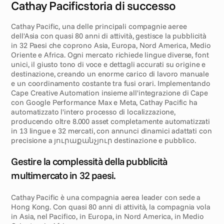
Cathay Pacific
storia di successo
E
x
e
c
u
t
i
v
e
s
u
m
m
a
r
y
Cathay Pacific, una delle principali compagnie aeree 
dell'Asia con quasi 80 anni di attività, gestisce la pubblicità 
in 32 Paesi che coprono Asia, Europa, Nord America, Medio 
Oriente e Africa. Ogni mercato richiede lingue diverse, font 
unici, il giusto tono di voce e dettagli accurati su origine e 
destinazione, creando un enorme carico di lavoro manuale 
e un coordinamento costante tra fusi orari. Implementando 
Cape Creative Automation insieme all'integrazione di Cape 
con Google Performance Max e Meta, Cathay Pacific ha 
automatizzato l'intero processo di localizzazione, 
producendo oltre 8.000 asset completamente automatizzati 
in 13 lingue e 32 mercati, con annunci dinamici adattati con 
precisione a յուրաքանչյուր destinazione e pubblico.
S
f
i
d
a
Gestire la complessità della pubblicità 
multimercato in 32 paesi.
Cathay Pacific è una compagnia aerea leader con sede a 
Hong Kong. Con quasi 80 anni di attività, la compagnia vola 
in Asia, nel Pacifico, in Europa, in Nord America, in Medio 