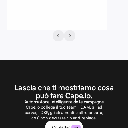
C
o
n
t
a
t
t
a
c
i
Lascia che ti mostriamo cosa
può fare Cape.io.
Automazione intelligente delle campagne
Cape.io collega il tuo team, i DAM, gli ad
server, i DSP, gli strumenti e altro ancora,
così non devi fare rip and replace.
Contattaci