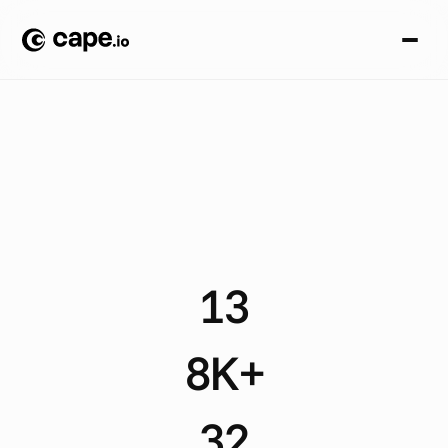
A
N
A
L
I
S
I
D
I
C
A
S
I
A
Z
I
E
N
D
A
L
I
/
V
I
A
G
G
I
/
C
A
T
H
A
Y
P
A
C
I
F
I
C
C
o
m
e
C
a
t
h
a
y
P
a
c
i
f
i
c
a
u
t
o
m
a
t
i
z
z
a
o
l
t
r
e
8
.
0
0
0
a
n
n
u
n
c
i
d
i
v
i
a
g
g
i
o
m
u
l
t
i
l
i
n
g
u
e
i
n
3
2
p
a
e
s
i
13
D
y
n
a
m
i
c
a
d
s
p
e
r
m
o
n
t
h
8K+
F
u
l
l
y
a
u
t
o
m
a
t
e
d
a
s
s
e
t
s
32