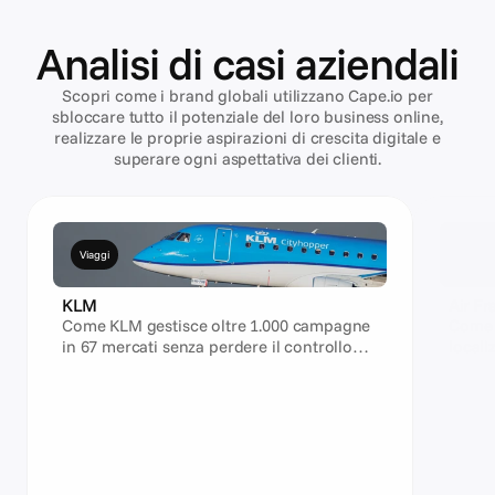
Analisi di casi aziendali
Scopri come i brand globali utilizzano Cape.io per
sbloccare tutto il potenziale del loro business online,
realizzare le proprie aspirazioni di crescita digitale e
superare ogni aspettativa dei clienti.
Viaggi
Viagg
KLM
Air Fr
Come KLM gestisce oltre 1.000 campagne
Come 
in 67 mercati senza perdere il controllo
locali
del brand
mercat