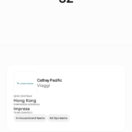
C
o
u
n
t
r
i
e
s
Cathay Pacific
Viaggi
SEDE CENTRALE
Hong Kong
DIMENSIONI AZIENDALI
Impresa
TEAM COINVOLTI
In-house brand teams
Ad Ops teams