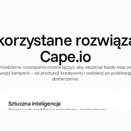
orzystane rozwiąz
Cape.io
modularne rozwiązania można łączyć, aby wspierać każdy etap w
wojej kampanii – od produkcji kreatywnej i walidacji po publikację
dostarczenie.
Sztuczna inteligencja
Połącz swój workflow z potężnymi, praktycznymi 
narzędziami AI, stworzonymi po to, aby 
wyeliminować ręczną pracę i maksymalnie 
zwiększyć wydajność Twoich kampanii.