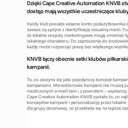
Dzięki Cape Creative Automation KNVB stw
dostęp mają wszystkie uczestniczące kluby
Każdy klub posiada własne konto podużytkownika z 
zawsze są spójne z identyfikacją wizualną marki. F
że lokalne zespoły marketingowe mogą zmieniać tyl
lokalnego charakteru. Do zaproszenia do środowiska
każdy może rozpocząć pracę bez większego wysiłk
W
y
n
i
k
i
KNVB łączy obecnie setki klubów piłkarski
kampanii.
To, co zaczyna się jako pojedynczy koncept kampa
kampaniami. Menedżerowie kampanii nie muszą już 
niezliczonych e-maili tam i z powrotem – wystarczy j
Cape Creative Automation KNVB zyskało to, co najl
konceptów kampanii i personalizację przez lokalne 
dla grupy docelowej, co przekłada się na lepsze z