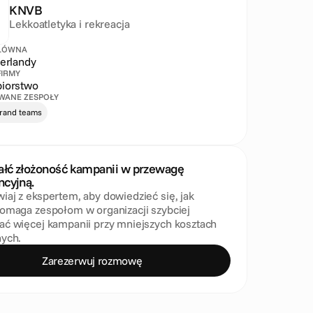
KNVB
Lekkoatletyka i rekreacja
GŁÓWNA
derlandy
FIRMY
biorstwo
WANE ZESPOŁY
brand teams
ałć złożoność kampanii w przewagę 
cyjną.
aj z ekspertem, aby dowiedzieć się, jak 
omaga zespołom w organizacji szybciej 
ć więcej kampanii przy mniejszych kosztach 
nych.
Zarezerwuj rozmowę