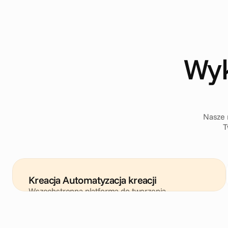
Wyk
Nasze 
T
Kreacja Automatyzacja kreacji
Wszechstronna platforma do tworzenia, 
personalizacji i uruchamiania wysoce skutecznych 
reklam na każdym kanale — od mediów 
społecznościowych i reklam graficznych (display) 