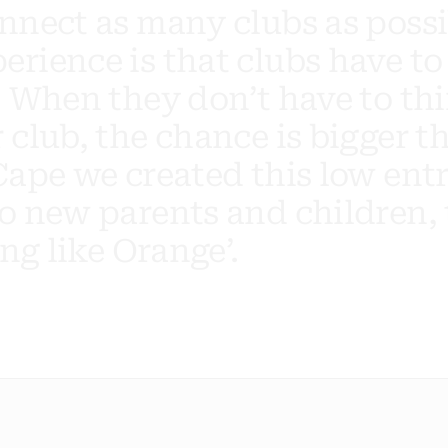
n
n
e
c
t
a
s
m
a
n
y
c
l
u
b
s
a
s
p
o
s
s
i
p
e
r
i
e
n
c
e
i
s
t
h
a
t
c
l
u
b
s
h
a
v
e
t
o
.
W
h
e
n
t
h
e
y
d
o
n
’
t
h
a
v
e
t
o
t
h
i
r
c
l
u
b
,
t
h
e
c
h
a
n
c
e
i
s
b
i
g
g
e
r
t
C
a
p
e
w
e
c
r
e
a
t
e
d
t
h
i
s
l
o
w
e
n
t
o
n
e
w
p
a
r
e
n
t
s
a
n
d
c
h
i
l
d
r
e
n
,
n
g
l
i
k
e
O
r
a
n
g
e
’
.