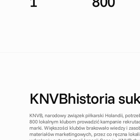
1
800
D
y
n
a
m
i
c
a
d
s
p
e
r
m
o
n
t
h
C
l
u
b
s
KNVB
historia su
E
x
e
c
u
t
i
v
e
s
u
m
m
a
r
y
KNVB, narodowy związek piłkarski Holandii, potrz
800 lokalnym klubom prowadzić kampanie rekrutac
marki. Większości klubów brakowało wiedzy i zaso
materiałów marketingowych, przez co ręczna lokaliz