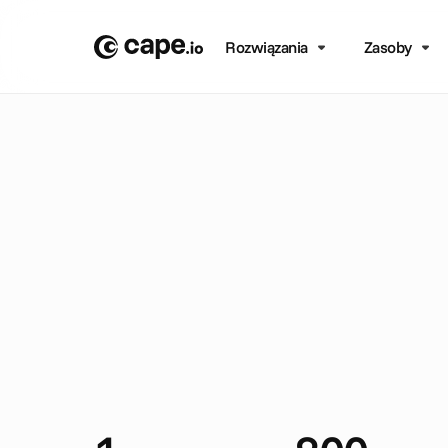
Rozwiązania
Zasoby
S
T
U
D
I
A
P
R
Z
Y
P
A
D
K
Ó
W
/
L
E
K
K
O
A
T
L
E
T
Y
K
A
I
R
E
K
R
E
A
C
J
A
/
K
N
V
B
K
N
V
B
w
s
p
i
e
m
a
r
k
e
t
i
n
g
s
p
i
ł
k
a
r
s
k
i
c
h
k
r
a
j
u