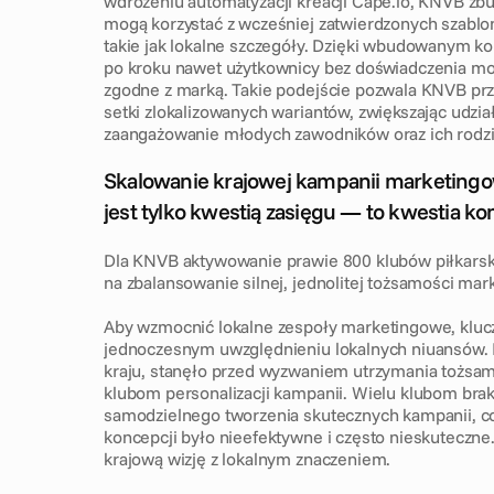
wdrożeniu automatyzacji kreacji Cape.io, KNVB zbud
mogą korzystać z wcześniej zatwierdzonych szablo
takie jak lokalne szczegóły. Dzięki wbudowanym k
po kroku nawet użytkownicy bez doświadczenia mog
zgodne z marką. Takie podejście pozwala KNVB prze
setki zlokalizowanych wariantów, zwiększając udział
zaangażowanie młodych zawodników oraz ich rodz
W
y
z
w
a
n
i
e
Skalowanie krajowej kampanii marketingowe
jest tylko kwestią zasięgu — to kwestia kont
Dla KNVB aktywowanie prawie 800 klubów piłkarskic
na zbalansowanie silnej, jednolitej tożsamości mark
Aby wzmocnić lokalne zespoły marketingowe, klucz
jednoczesnym uwzględnieniu lokalnych niuansów. 
kraju, stanęło przed wyzwaniem utrzymania tożsam
klubom personalizacji kampanii. Wielu klubom brak
samodzielnego tworzenia skutecznych kampanii, co 
koncepcji było nieefektywne i często nieskuteczne.
krajową wizję z lokalnym znaczeniem.
R
o
z
w
i
ą
z
a
n
i
e