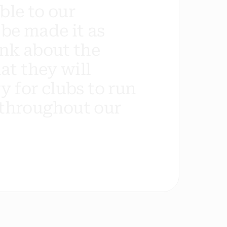
b
l
e
t
o
o
u
r
b
e
m
a
d
e
i
t
a
s
n
k
a
b
o
u
t
t
h
e
h
a
t
t
h
e
y
w
i
l
l
r
y
f
o
r
c
l
u
b
s
t
o
r
u
n
t
h
r
o
u
g
h
o
u
t
o
u
r