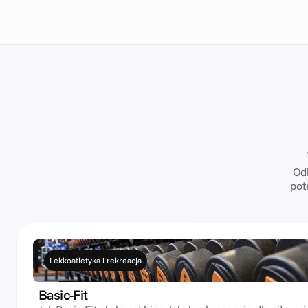
po wideo i Cyfrowa reklama zewnętrzna.
Odk
pot
Lekkoatletyka i rekreacja
Basic-Fit