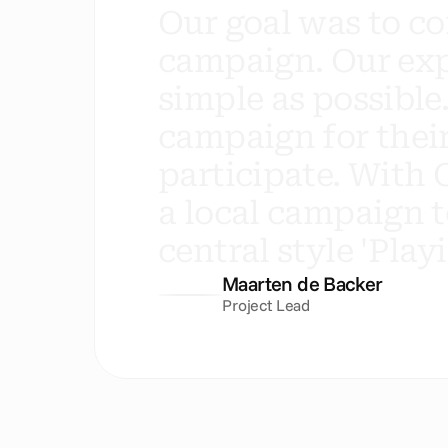
O
u
r
g
o
a
l
w
a
s
t
o
c
o
c
a
m
p
a
i
g
n
.
O
u
r
e
x
s
i
m
p
l
e
a
s
p
o
s
s
i
b
l
e
c
a
m
p
a
i
g
n
f
o
r
t
h
e
i
p
a
r
t
i
c
i
p
a
t
e
.
W
i
t
h
a
l
o
c
a
l
c
a
m
p
a
i
g
n
t
c
e
n
t
r
a
l
s
t
y
l
e
'
P
l
a
y
i
Maarten de Backer
Project Lead