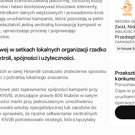
ował scentralizowaną platformę, na której kluby 
nów i łatwo dostosowywać kluczowe elementy, 
ontrolkom danych wejściowych i prowadzeniu krok 
ą uruchamiać kampanie, które pozostają w pełni 
SIEDZIBA 
kształcić jedną centralną koncepcję kampanii w 
Zeist, Ni
, upraszczając procesy i poprawiając 
WIELKOŚĆ 
iców.
Przedsię
ZAANGAŻO
j w setkach lokalnych organizacji rzadko 
In-house 
roli, spójności i użyteczności. 
h w całej Holandii oznaczało znalezienie sposobu 
Przekszt
i z potrzebą lokalnego znaczenia.
konkuren
Porozmawi
owe jest zapewnienie spójności kampanii przy 
Cape.io p
KNVB, zrzeszające prawie 800 klubów w całym 
uruchamia
ości marki przy jednoczesnym umożliwieniu 
operacyj
owało wiedzy specjalistycznej lub zasobów do 
sprawiało, że ręczne odtwarzanie centralnych 
 KNVB potrzebowało strategii, która łączyłaby 