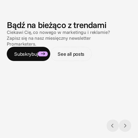
A
k
t
u
a
l
n
o
ś
c
i
Bądź na bieżąco z trendami
Ciekawi Cię, co nowego w marketingu i reklamie?
Zapisz się na nasz miesięczny newsletter
Promarketers.
Subskrybuj
See all posts
3 sie 2026
26 cze 
Closing the loop: Introducing Campaign
Przeds
Analytics in Cape.io
Przeds
Campaign Analytics is now live in Cape.io.
inteli
kadrow
Automa