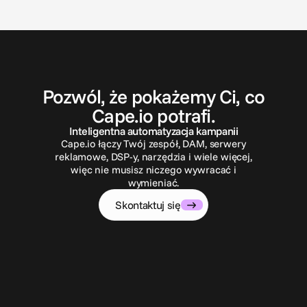
S
k
o
n
t
a
k
t
u
j
s
i
ę
Pozwól, że pokażemy Ci, co
Cape.io potrafi.
Inteligentna automatyzacja kampanii
Cape.io łączy Twój zespół, DAM, serwery
reklamowe, DSP-y, narzędzia i wiele więcej,
więc nie musisz niczego wywracać i
wymieniać.
Skontaktuj się