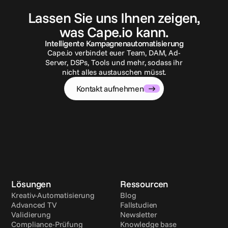
K
o
n
t
a
k
t
a
u
f
n
e
h
m
e
n
Lassen Sie uns Ihnen zeigen,
was Cape.io kann.
Intelligente Kampagnenautomatisierung
Cape.io verbindet euer Team, DAM, Ad-
Server, DSPs, Tools und mehr, sodass ihr
nicht alles austauschen müsst.
Kontakt aufnehmen
Lösungen
Ressourcen
Kreativ-Automatisierung
Blog
Advanced TV
Fallstudien
Validierung
Newsletter
Compliance-Prüfung
Knowledge base