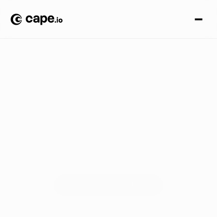
F
a
l
l
s
t
u
d
i
e
n
Gesundheitswesen
Entdecke, wie globale Marken Cape.io nutzen, um das volle
Potenzial ihres Online-Geschäfts zu erschließen, ihre
digitalen Wachstumsziele zu verwirklichen und alle
Kundenerwartungen zu übertreffen.
Erlebe Cape.io in Aktion