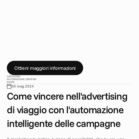
a
l
i
z
z
a
z
i
o
n
e
p
e
r
i
l
s
u
c
c
e
s
s
o
g
l
o
b
a
l
e
I
l
m
a
r
k
e
t
i
n
g
t
u
r
i
s
t
i
c
o
è
r
i
c
c
o
d
i
o
p
p
o
r
t
u
n
i
t
à
,
m
a
i
l
p
u
b
b
l
i
c
o
a
b
b
r
a
c
c
i
a
p
a
e
s
i
,
c
u
l
t
u
r
e
e
f
u
s
i
o
r
a
r
i
d
i
v
e
r
s
i
.
E
c
c
o
c
o
m
e
l
'
a
u
t
o
m
a
z
i
o
n
e
e
l
a
l
o
c
a
l
i
z
z
a
z
i
o
n
e
t
i
a
i
u
t
a
n
o
a
g
e
s
t
i
r
e
c
a
m
p
a
g
n
e
d
i
n
a
m
i
c
h
e
e
l
o
c
a
l
m
e
n
t
e
r
i
l
e
v
a
n
t
i
s
u
s
c
a
l
a
g
l
o
b
a
l
e
.
Ottieni maggiori informazioni
CATEGORIA
AUTOMAZIONE CREATIVA
GUIDE
30 mag 2024
Come vincere nell'advertising 
di viaggio con l'automazione 
intelligente delle campagne