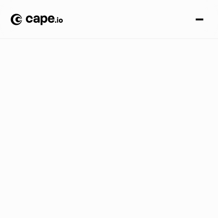
A
u
t
o
m
a
z
i
o
n
e
C
r
e
a
t
i
v
a
B
L
O
G
A
Z
I
E
N
D
A
L
E
/
M
a
s
t
e
r
i
n
g
t
r
a
v
e
l
a
d
v
e
r
t
i
s
i
n
g
:
s
f
r
u
t
t
a
r
e
l
'
a
u
t
o
m
a
t
i
o
n
e
l
a
l
o
c