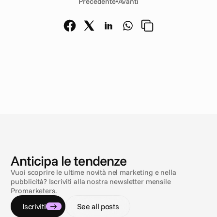
Precedente
•
Avanti
N
o
t
i
z
i
e
Anticipa le tendenze
Vuoi scoprire le ultime novità nel marketing e nella
pubblicità? Iscriviti alla nostra newsletter mensile
Promarketers.
Iscriviti
See all posts