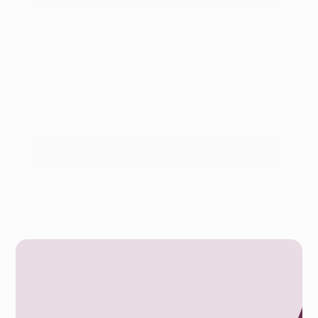
Proximus
Proximusが、2言語、10フォーマット、5,000以上
の広告バリエーションにわたる常時配信キャンペ
ーンを自動化する方法
テレコ
Vodafone Ziggo
VodafoneZiggoが6〜8週間かかっていた代理店の
リードタイムを短縮し、キャンペーンの管理を完
全に内製化した方法