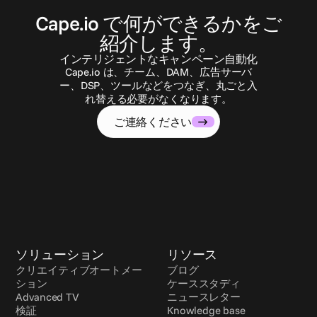
お
問
い
合
わ
せ
Cape.io で何ができるかをご
紹介します。
インテリジェントなキャンペーン自動化
Cape.io は、チーム、DAM、広告サーバ
ー、DSP、ツールなどをつなぎ、丸ごと入
れ替える必要がなくなります。
ご連絡ください
ソリューション
リソース
クリエイティブオートメー
ブログ
ション
ケーススタディ
Advanced TV
ニュースレター
検証
Knowledge base