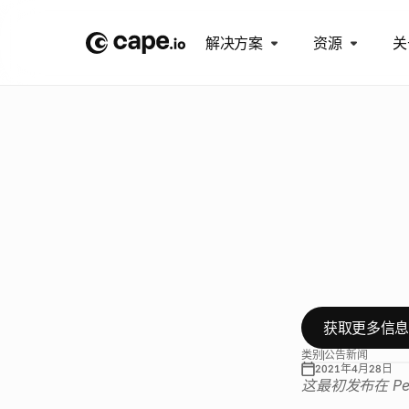
解决方案
资源
关
博
客
/
公
告
P
e
a
c
全
球
视
频
广
A
d
t
o
o
x
获取更多信
类别
公告
新闻
2021年4月28日
这最初发布在 Pe