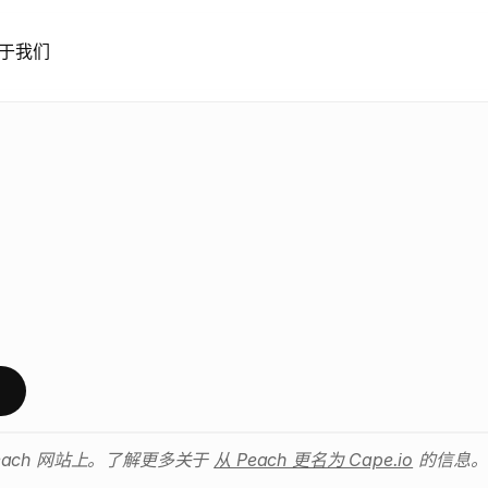
于我们
h
收
购
A
d
t
o
o
x
告
管
理
平
台
P
e
a
c
h
宣
布
已
收
购
总
部
位
于
斯
德
哥
尔
摩
的
息
ach 网站上。了解更多关于 
从 Peach 更名为 Cape.io
 的信息。