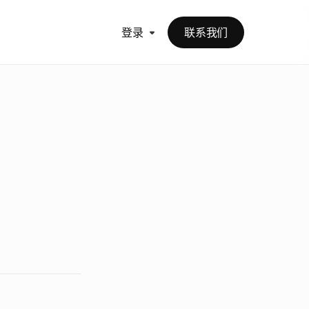
登录
联系我们
广
告
投
放
公
司