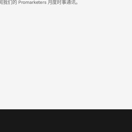
 Promarketers 月度时事通讯。
2026年7月9日
欧盟 AI Act 对您 AI 生成的广告意味着什么
欧盟的 AI Act 是全球首个全面的 AI 治理框架，它对使用
生成式 AI (generative AI) 的营销人员具有重要影响。