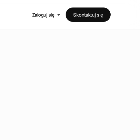
Zaloguj się
Skontaktuj się
y potencjał
wzrostu i