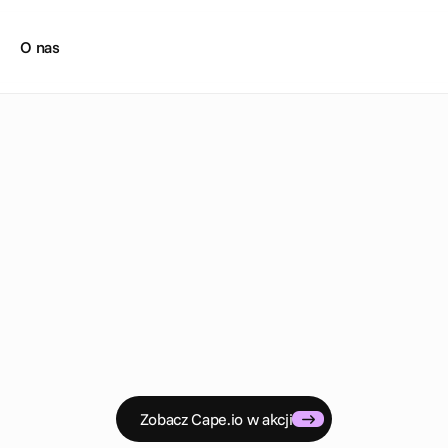
O nas
S
t
u
d
i
a
p
r
z
y
p
a
d
k
ó
w
Motoryzacja
k globalne marki wykorzystują Cape.io, aby odblokować pełn
biznesu online, realizować aspiracje dotyczące cyfrowego 
przekraczać wszelkie oczekiwania klientów.
Zobacz Cape.io w akcji