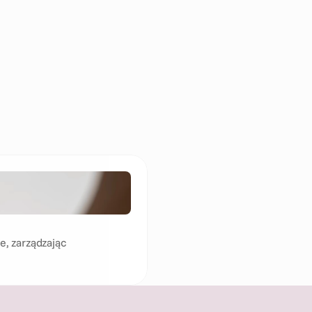
ermarkety
Energia i usługi komunalne
Gry
Lek
Ochrona zdrowia
Podróż
Sprzedaż detaliczna o
e, zarządzając