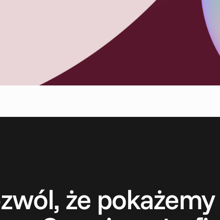
S
k
o
n
t
a
k
t
u
j
s
i
ę
zwól, że pokażemy 