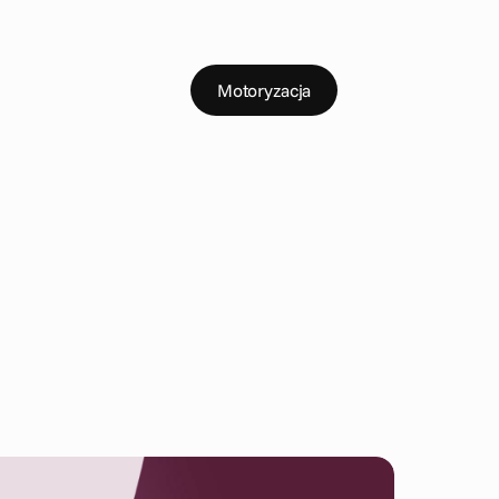
koatletyka i rekreacja
Motoryzacja
nline
Telco