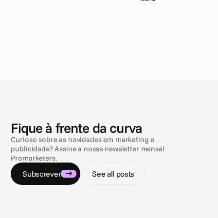
N
o
t
í
c
i
a
s
Fique à frente da curva
Curioso sobre as novidades em marketing e
publicidade? Assine a nossa newsletter mensal
Promarketers.
Subscrever
See all posts
3 de ago. de 2026
26 de ju