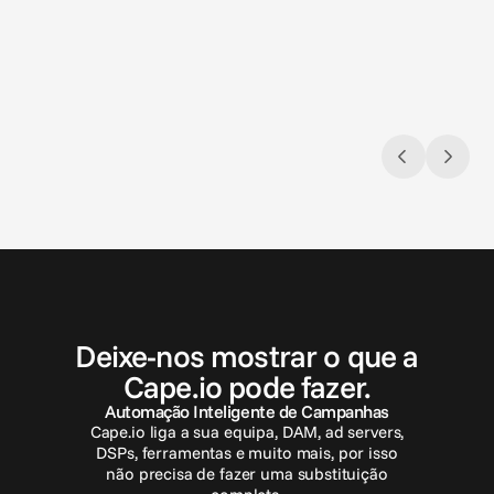
Closing the loop: Introducing Campaign
Aprese
Analytics in Cape.io
Aprese
Campaign Analytics is now live in Cape.io.
recort
Automa
E
n
t
r
e
e
m
c
o
n
t
a
t
o
Deixe-nos mostrar o que a
Cape.io pode fazer.
Automação Inteligente de Campanhas
Cape.io liga a sua equipa, DAM, ad servers,
DSPs, ferramentas e muito mais, por isso
não precisa de fazer uma substituição