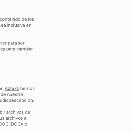
 contenido de los 
ea inclusiva en 
rer para ser 
za para cambiar 
on 
Adtext
, hemos 
de nuestra 
audiodescripción.
r archivos de 
s archivos al 
 DOC, DOCX o 