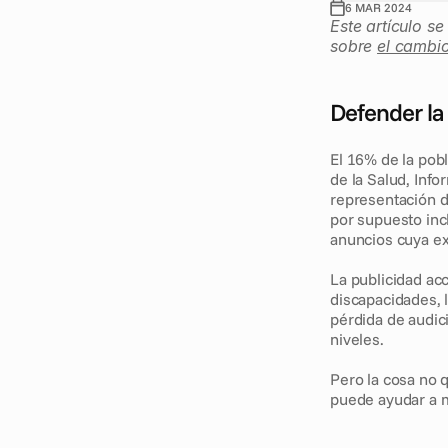
6 MAR 2024
Este artículo s
sobre 
el cambi
Defender la
El 16% de la pob
de la Salud, Info
representación d
por supuesto inc
anuncios cuya ex
La publicidad ac
discapacidades, 
pérdida de audic
niveles. 
Pero la cosa no q
puede ayudar a m