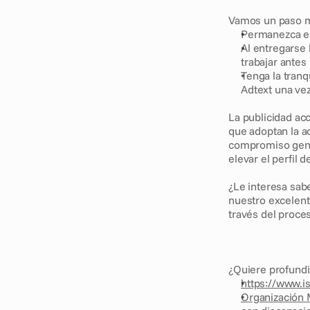
Vamos un paso más
Permanezca en
Al entregarse
trabajar antes 
Tenga la tranq
Adtext una vez
La publicidad ac
que adoptan la a
compromiso genui
elevar el perfil 
¿Le interesa sab
nuestro excelent
través del proce
¿Quiere profund
https://www.i
Organización M