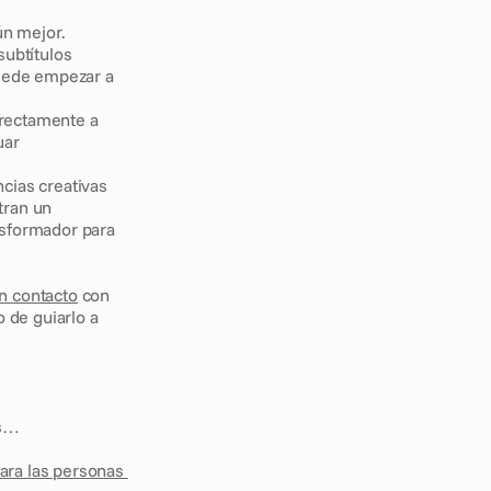
ún mejor. 
subtítulos
uede empezar a 
rectamente a 
uar
cias creativas 
ran un 
sformador para 
n contacto
 con 
de guiarlo a 
ás…
ara las personas 