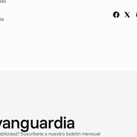
dad
te
vanguardia
ublicidad? Suscríbete a nuestro boletín mensual