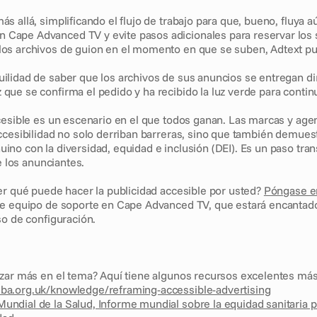
 allá, simplificando el flujo de trabajo para que, bueno, fluya a
 Cape Advanced TV y evite pasos adicionales para reservar los 
 los archivos de guion en el momento en que se suben, Adtext p
uilidad de saber que los archivos de sus anuncios se entregan di
 que se confirma el pedido y ha recibido la luz verde para contin
cesible es un escenario en el que todos ganan. Las marcas y agen
ccesibilidad no solo derriban barreras, sino que también demuest
no con la diversidad, equidad e inclusión (DEI). Es un paso tran
de los anunciantes.
er qué puede hacer la publicidad accesible por usted? 
Póngase e
e equipo de soporte en Cape Advanced TV, que estará encantado 
so de configuración.
izar más en el tema? Aquí tiene algunos recursos excelentes m
sba.org.uk/knowledge/reframing-accessible-advertising
undial de la Salud, Informe mundial sobre la equidad sanitaria p