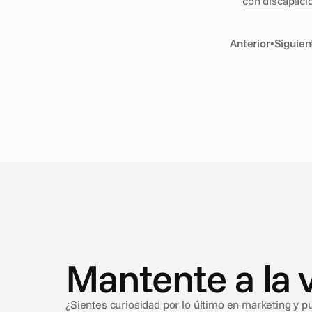
con discapaci
Anterior
•
Siguien
N
o
t
i
c
i
a
s
Mantente a la 
¿Sientes curiosidad por lo último en marketing y p