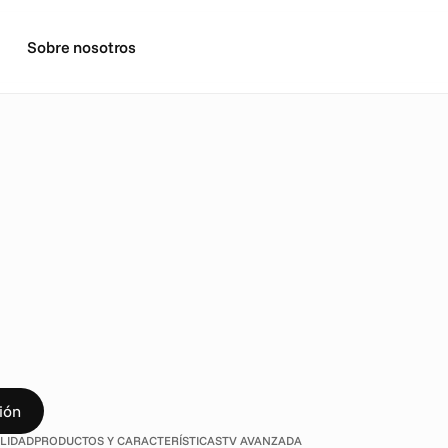
Sobre nosotros
D
c
i
a
n
t
e
s
,
l
i
b
e
r
e
n
e
l
p
o
d
e
c
i
d
a
d
a
c
c
e
s
i
b
l
e
m
a
r
c
a
s
q
u
e
d
e
f
i
e
n
d
e
n
l
a
i
n
c
l
u
s
i
ó
n
a
t
r
a
v
é
s
d
e
c
a
m
p
ión
ILIDAD
PRODUCTOS Y CARACTERÍSTICAS
TV AVANZADA