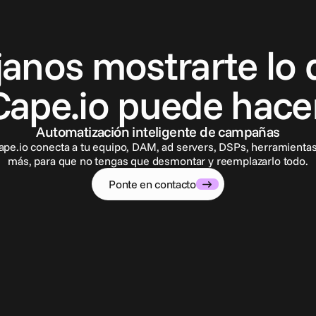
P
o
n
t
e
e
n
c
o
n
t
a
c
t
o
janos mostrarte lo 
Cape.io puede hacer
Automatización inteligente de campañas
ape.io conecta a tu equipo, DAM, ad servers, DSPs, herramientas
más, para que no tengas que desmontar y reemplazarlo todo.
Ponte en contacto