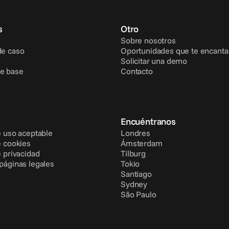
s
Otro
Sobre nosotros
de caso
Oportunidades que te encanta
Solicitar una demo
e base
Contacto
Encuéntranos
e uso aceptable
Londres
e cookies
Ámsterdam
e privacidad
Tilburg
 páginas legales
Tokio
Santiago
Sydney
São Paulo