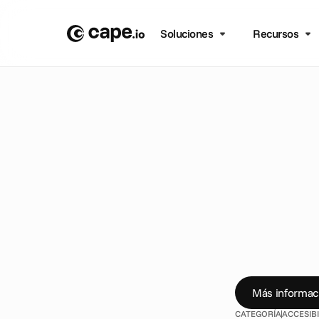
Soluciones
Recursos
B
L
O
G
/
A
C
C
E
S
I
B
I
L
I
D
A
A
n
u
n
p
u
b
l
i
Ú
n
a
s
e
a
l
a
s
a
c
c
e
s
i
b
l
e
s
Más informac
CATEGORÍA
ACCESIB