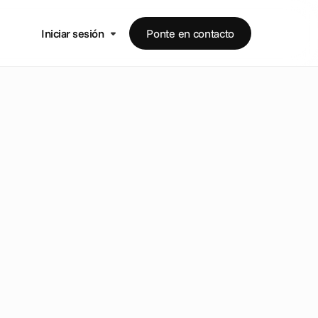
Iniciar sesión
Ponte en contacto
r
d
e
l
a
a
ñ
a
s