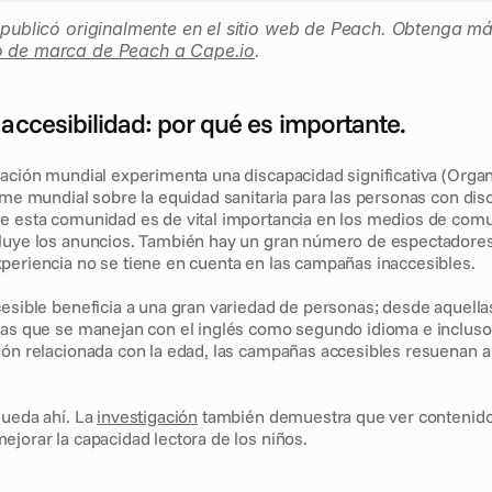
e publicó originalmente en el sitio web de Peach. Obtenga má
o de marca de Peach a Cape.io
.
 accesibilidad: por qué es importante.
lación mundial experimenta una discapacidad significativa (Organ
rme mundial sobre la equidad sanitaria para las personas con disc
e esta comunidad es de vital importancia en los medios de comun
luye los anuncios. También hay un gran número de espectadores 
periencia no se tiene en cuenta en las campañas inaccesibles.
cesible beneficia a una gran variedad de personas; desde aquellas
las que se manejan con el inglés como segundo idioma e incluso 
ión relacionada con la edad, las campañas accesibles resuenan a 
ueda ahí. La 
investigación
 también demuestra que ver contenidos
ejorar la capacidad lectora de los niños.