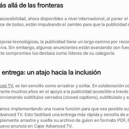
s allá de las fronteras
accesibilidad, ahora disponibles a nivel internacional, al poner el
ce de todos, están impulsando el cambio para que la publicidad s
joras tecnológicas, la publicidad tiene un largo camino por recor
siva. Sin embargo, algunos anunciantes están avanzando con fuer
Este compromiso los destaca como líderes de su categoría. 
 entrega: un atajo hacia la inclusión
ced TV
, es tan sencillo como arrastrar y soltar. En colaboración c
rante muchos años en el apoyo a la publicidad accesible a través 
porcionando subtítulos cerrados (closed captions), subtitulado y 
mos implementando una nueva función para que sea posible subi
anced TV. Esto facilitará una entrega más rápida y sencilla de su
mplemente arrastre y suelte su archivo de guion en formato PDF,
 nuevo anuncio en Cape Advanced TV.