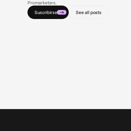
Promarketers.
Suscribirse
See all posts
3 ago 2026
Closing the loop: Introducing Campaign
Analytics in Cape.io
Campaign Analytics is now live in Cape.io.