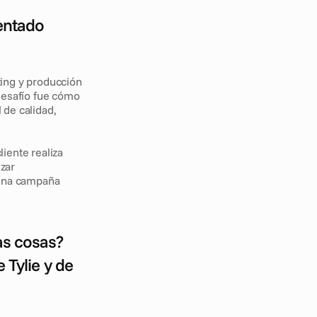
entado 
ing y producción 
desafío fue cómo 
de calidad, 
iente realiza 
ar 
una campaña 
s cosas? 
Tylie y de 