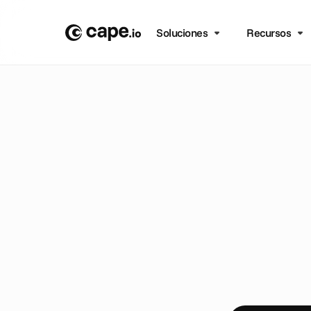
Soluciones
Recursos
B
L
O
G
/
O
P
I
N
I
Ó
N
L
a
d
i
f
d
e
C
a
s
o
c
i
o
P
r
e
g
u
n
t
a
s
y
C
h
i
e
f
O
p
e
r
a
t
i