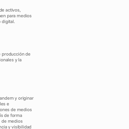
e activos, 
men para medios 
digital.
 producción de 
onales y la 
andem y originar 
es e 
iones de medios 
ís de forma 
s de medios 
ia y visibilidad 