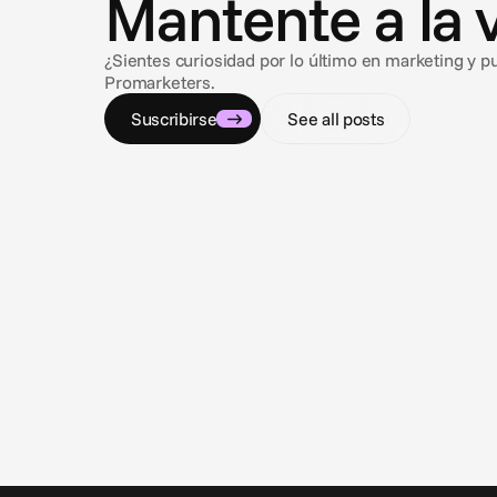
Mantente a la 
¿Sientes curiosidad por lo último en marketing y p
Promarketers.
Suscribirse
See all posts
9 jul 2026
Navegando por el laberinto del compliance
Regulaciones de publicidad de gambling y sports
betting en los EE. UU.