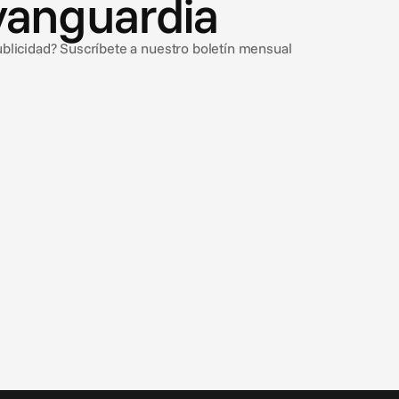
vanguardia
ublicidad? Suscríbete a nuestro boletín mensual
9 jul 2026
Sol, mar y… ¿substantiation?
3 trampas de compliance en los anuncios de viajes de
verano