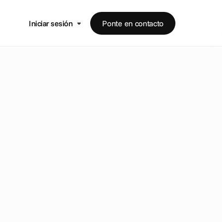
Iniciar sesión
Ponte en contacto
A
P
I
a
l
o
s
o
g
y
O
f
f
i
c
e
r
y