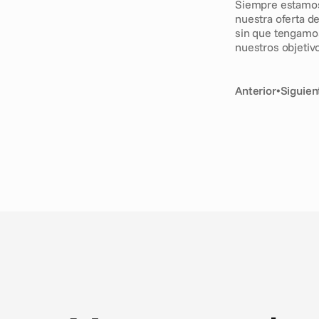
Siempre estamos 
nuestra oferta d
sin que tengamos 
nuestros objetivo
Anterior
•
Siguien
N
o
t
i
c
i
a
s