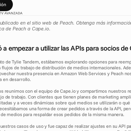
ión
TV AVANZADA
ublicado en el sitio web de Peach. Obtenga más información
a de Peach a Cape.io.
 a empezar a utilizar las APIs para socios de 
to de Tylie Tandem, estábamos explorando opciones para reempl
 flujos de trabajo de distribución de medios internacionales. Ad
vechar nuestra presencia en Amazon Web Services y Peach nos 
a en desarrollo.
 nos reunimos con el equipo de Cape.io y compartimos nuestros re
ujo de trabajo. Con clientes que tienen planes de marketing ampli
mitadas y a veces dinámicas sobre qué medios se utilizarán o qué
 necesitábamos una forma de crear pedidos a través de la API, per
jo de medios para respaldar esos pedidos de la misma manera.
estros casos de uso y fue capaz de realizar ajustes en su API pa