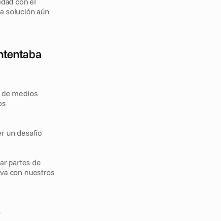
dad con el 
a solución aún 
ntentaba 
 de medios 
s 
r un desafío 
ar partes de 
va con nuestros 
?