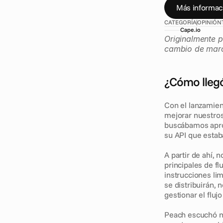
Más informac
CATEGORÍA
OPINIÓN
Cape.io
Originalmente p
cambio de marc
¿Cómo llegó
Con el lanzamien
mejorar nuestros
buscábamos apro
su API que estab
A partir de ahí,
principales de fl
instrucciones li
se distribuirán,
gestionar el flu
Peach escuchó nu