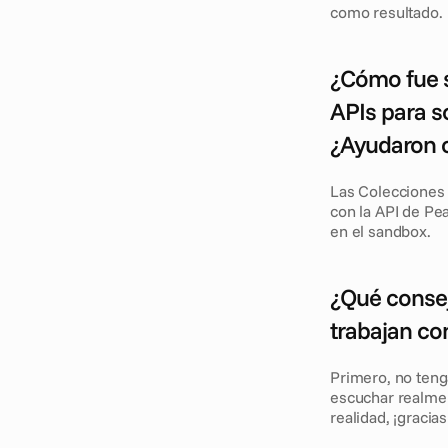
como resultado.
¿Cómo fue s
APIs para s
¿Ayudaron c
Las Colecciones 
con la API de Pe
en el sandbox.
¿Qué consej
trabajan co
Primero, no tenga
escuchar realmen
realidad, ¡gracias