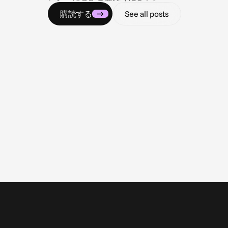
購読する
See all posts
2026/07/09
コンプライアンスの迷宮をナビゲートする
全米におけるギャンブル・スポーツベッティング広告
の規制状況