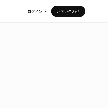
ログイン
お問い合わせ
に
お
の
ラ
イ
フ
サ
イ
か
に
つ
い
て
デ