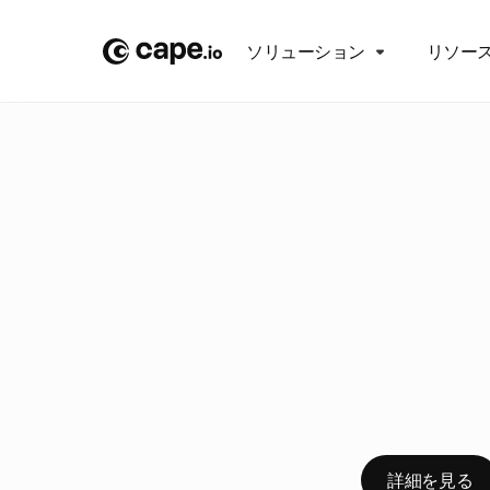
ソリューション
リソー
ブ
ロ
グ
/
イ
ベ
ン
ト
コ
ネ
け
る
今
年
は
じ
め
ク
ル
を
全
う
ィ
ス
カ
ッ
シ
詳細を見る