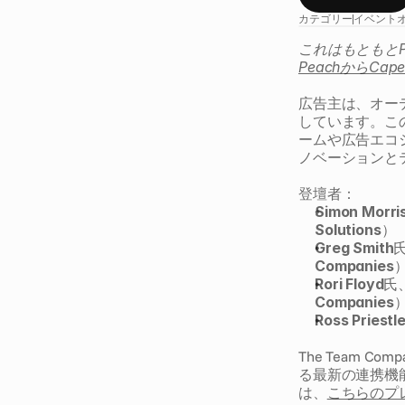
カテゴリー
イベント
これはもともと
PeachからCa
広告主は、オー
しています。こ
ームや広告エコ
ノベーションと
登壇者：
Simon Morri
Solutions
）
Greg Smith
Companies
Rori Floyd
氏、
Companies
Ross Priestl
The Team 
る最新の連携機
は、
こちらのプ