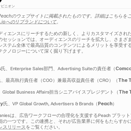
オピニオン
Peachのウェブサイトに掲載されたものです。詳細はこちらを
pe.ioへのリブランドについて
。
ディエンスにリーチするための新しく、よりカスタマイズされ
のセッションでは、オーディエンスのリーチを拡大し、さまざ
システム全体で最高品質のコンテンツによるメリットを享受す
テクノロジーについて深く掘り下げます。
s
氏、Enterprise Sales部門、Advertising Suiteの責任者（
Comca
氏、最高執行責任者（COO）兼最高収益責任者（CRO）（
The 
）
Global Business Affairs担当シニアバイスプレジデント（
The 
）
ey
氏、VP Global Growth, Advertisers & Brands（
Peach
）
Companiesは、広告ワークフローの合理化を支援するPeach プラ
能の一つです。この連携と、それが広告業界に何をもたらすか
レスリリース
をご覧ください。